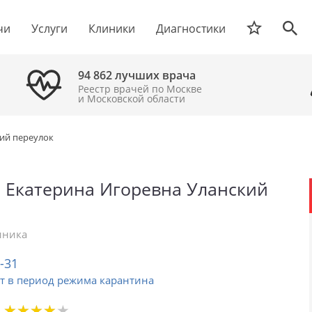
чи
Услуги
Клиники
Диагностики
94 862 лучших врача
Реестр врачей по Москве
и Московской области
ий переулок
 Екатерина Игоревна Уланский
иника
2-31
т в период режима карантина
★
★
★
★
★
★
★
★
★
★