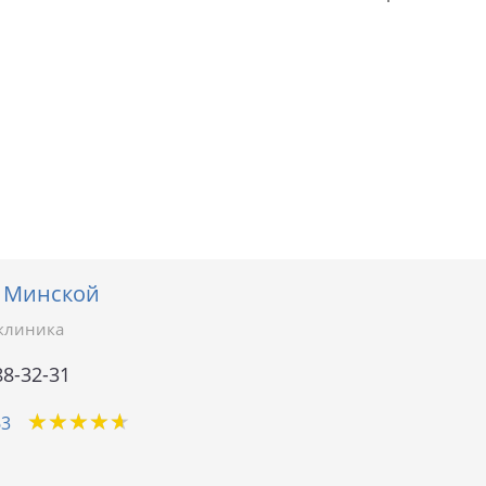
 Минской
клиника
88-32-31
★
★
★
★
★
★
★
★
★
★
63