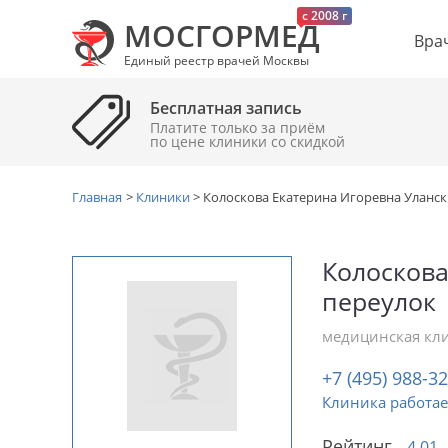
c 2008 г
МОСГОРМЕД
Вра
Единый реестр врачей Москвы
Бесплатная запись
Платите только за приём
по цене клиники cо скидкой
Главная
>
Клиники
>
Колоскова Екатерина Игоревна Уланск
Колоскова
переулок
медицинская кл
+7 (495) 988-3
Клиника работае
Рейтинг
4.01