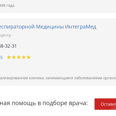
98 года.
еспираторной Медицины ИнтеграМед
центр
88-32-31
★
★
★
★
★
★
★
★
★
★
85
иализированная клиника, занимающаяся заболеваниями органо
ная помощь в подборе врача:
Оставит