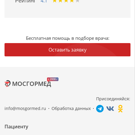
★
★
★
★
★
★
★
★
★
★
Рейтинг
4.1
Бесплатная помощь в подборе врача:
Оставить заявку
c 2008 г
МОСГОРМЕД
Присоединяйся:
info@mosgormed.ru
Обработка данных
Пациенту