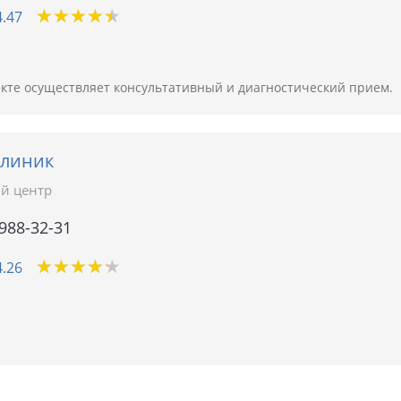
★
★
★
★
★
★
★
★
★
★
4.47
те осуществляет консультативный и диагностический прием.
клиник
й центр
 988-32-31
★
★
★
★
★
★
★
★
★
★
4.26