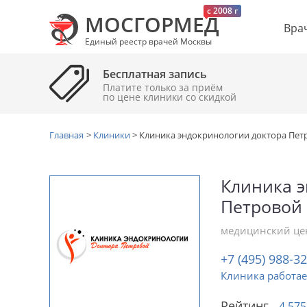
c 2008 г
МОСГОРМЕД
Вра
Единый реестр врачей Москвы
Бесплатная запись
Платите только за приём
по цене клиники cо скидкой
Главная
>
Клиники
>
Клиника эндокринологии доктора Пет
Клиника э
Петровой
медицинский це
+7 (495) 988-3
Клиника работае
Рейтинг
4.575