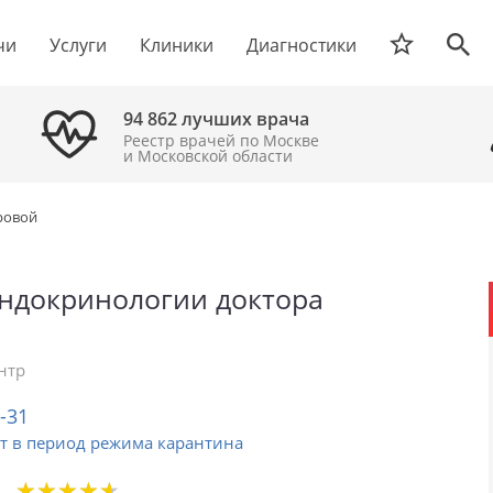
чи
Услуги
Клиники
Диагностики
94 862 лучших врача
Реестр врачей по Москве
и Московской области
ровой
ндокринологии доктора
нтр
2-31
т в период режима карантина
★
★
★
★
★
★
★
★
★
★