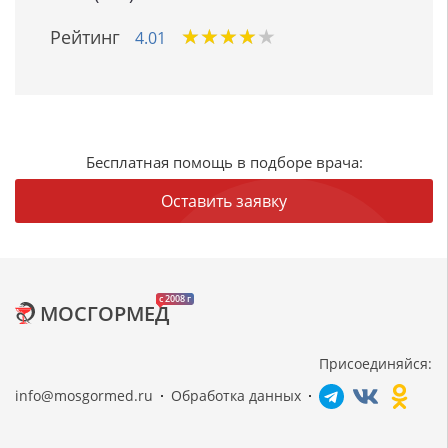
★
★
★
★
★
★
★
★
★
★
Рейтинг
4.01
Бесплатная помощь в подборе врача:
Оставить заявку
c 2008 г
МОСГОРМЕД
Присоединяйся:
info@mosgormed.ru
Обработка данных