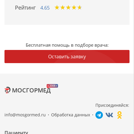
★
★
★
★
★
★
★
★
★
★
Рейтинг
4.65
Бесплатная помощь в подборе врача:
Оставить заявку
c 2008 г
МОСГОРМЕД
Присоединяйся:
info@mosgormed.ru
Обработка данных
Пациенту