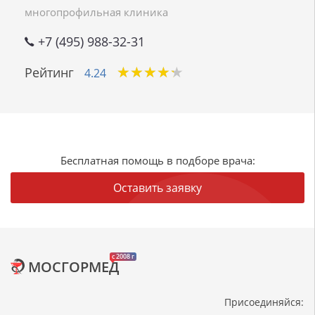
многопрофильная клиника
+7 (495) 988-32-31
★
★
★
★
★
★
★
★
★
★
Рейтинг
4.24
Бесплатная помощь в подборе врача:
Оставить заявку
c 2008 г
МОСГОРМЕД
Присоединяйся: