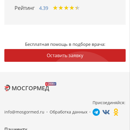
★
★
★
★
★
★
★
★
★
★
Рейтинг
4.39
Бесплатная помощь в подборе врача:
Оставить заявку
c 2008 г
МОСГОРМЕД
Присоединяйся:
info@mosgormed.ru
Обработка данных
Пациенту