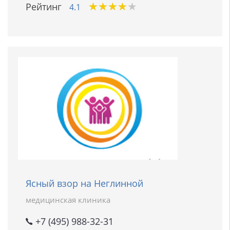
★
★
★
★
★
★
★
★
★
★
Рейтинг
4.1
Ясный взор на Неглинной
медицинская клиника
+7 (495) 988-32-31