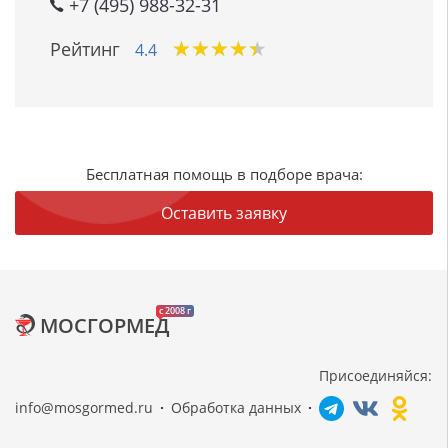
+7 (495) 988-32-31
★
★
★
★
★
★
★
★
★
★
Рейтинг
4.4
Бесплатная помощь в подборе врача:
Оставить заявку
c 2008 г
МОСГОРМЕД
Присоединяйся:
info@mosgormed.ru
Обработка данных