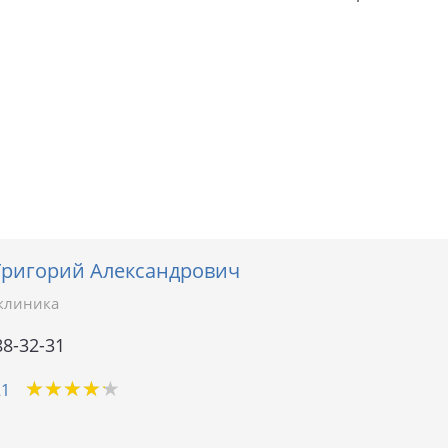
Григорий Александрович
клиника
88-32-31
★
★
★
★
★
★
★
★
★
★
21