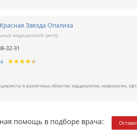
 Красная Звезда Опалиха
ьный медицинский центр
88-32-31
★
★
★
★
★
★
★
★
★
★
44
циалисты в различных областях: кардиологии, неврологии, офт
ная помощь в подборе врача:
Оставит