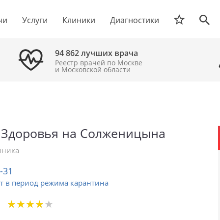
чи
Услуги
Клиники
Диагностики
94 862 лучших врача
Реестр врачей по Москве
и Московской области
 Здоровья на Солженицына
иника
2-31
т в период режима карантина
★
★
★
★
★
★
★
★
★
★