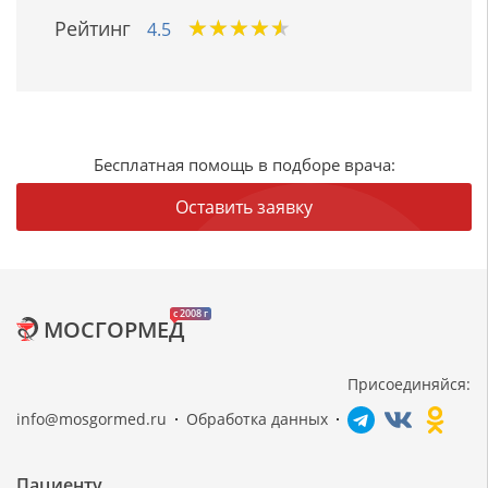
★
★
★
★
★
★
★
★
★
★
Рейтинг
4.5
Бесплатная помощь в подборе врача:
Оставить заявку
c 2008 г
МОСГОРМЕД
Присоединяйся:
info@mosgormed.ru
Обработка данных
Пациенту