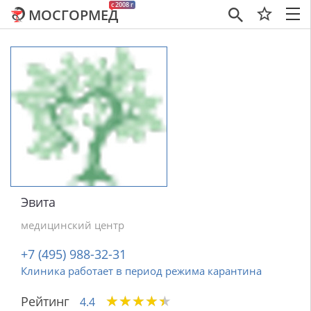
c 2008 г
МОСГОРМЕД
×
Эвита
медицинский центр
+7 (495) 988-32-31
Клиника работает в период режима карантина
★
★
★
★
★
★
★
★
★
★
Рейтинг
4.4