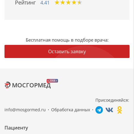
★
★
★
★
★
★
★
★
★
★
Рейтинг
4.41
Бесплатная помощь в подборе врача:
Оставить заявку
c 2008 г
МОСГОРМЕД
Присоединяйся:
info@mosgormed.ru
Обработка данных
Пациенту