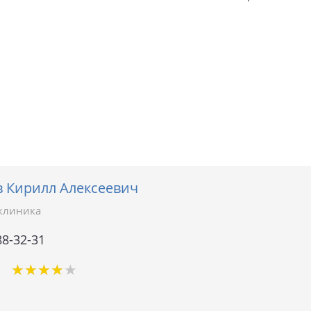
в Кирилл Алексеевич
клиника
88-32-31
★
★
★
★
★
★
★
★
★
★
1