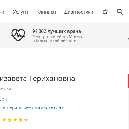
чи
Услуги
Клиники
Диагностики
94 862 лучших врача
Реестр врачей по Москве
и Московской области
изавета Герихановна
иника
2-31
т в период режима карантина
★
★
★
★
★
★
★
★
★
★