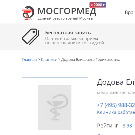
c 2008 г
МОСГОРМЕД
Вра
Единый реестр врачей Москвы
Бесплатная запись
Платите только за приём
по цене клиники cо скидкой
Главная
>
Клиники
>
Додова Елизавета Герихановна
Додова Ел
медицинская кл
+7 (495) 988-3
Клиника работае
Рейтинг
3.93