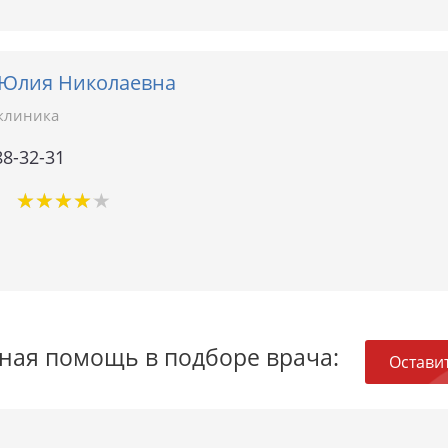
Юлия Николаевна
клиника
88-32-31
★
★
★
★
★
★
★
★
★
★
1
ная помощь в подборе врача:
Оставит