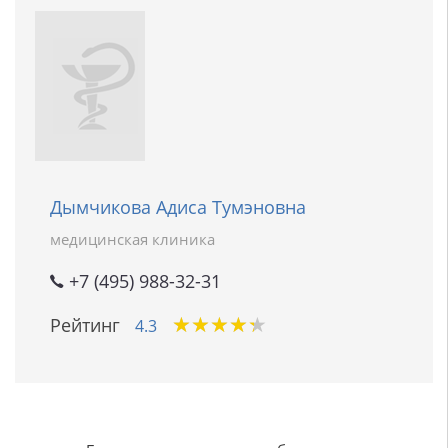
Дымчикова Адиса Тумэновна
медицинская клиника
+7 (495) 988-32-31
★
★
★
★
★
★
★
★
★
★
Рейтинг
4.3