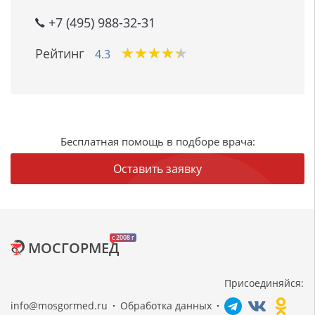
+7 (495) 988-32-31
★
★
★
★
★
★
★
★
★
★
Рейтинг
4.3
Бесплатная помощь в подборе врача:
Оставить заявку
c 2008 г
МОСГОРМЕД
Присоединяйся:
info@mosgormed.ru
Обработка данных