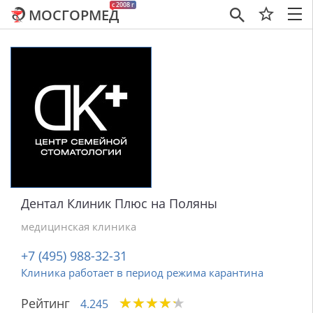
c 2008 г
МОСГОРМЕД
×
Дентал Клиник Плюс на Поляны
медицинская клиника
+7 (495) 988-32-31
Клиника работает в период режима карантина
★
★
★
★
★
★
★
★
★
★
Рейтинг
4.245