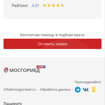
★
★
★
★
★
★
★
★
★
★
Рейтинг
4.47
Бесплатная помощь в подборе врача:
Оставить заявку
c 2008 г
МОСГОРМЕД
Присоединяйся:
info@mosgormed.ru
Обработка данных
Пациенту