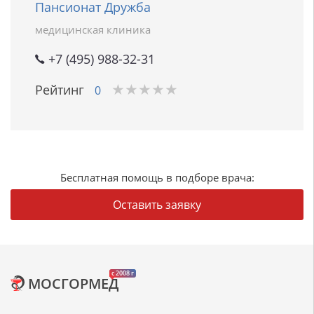
Пансионат Дружба
медицинская клиника
+7 (495) 988-32-31
★
★
★
★
★
★
★
★
★
★
Рейтинг
0
Бесплатная помощь в подборе врача:
Оставить заявку
c 2008 г
МОСГОРМЕД