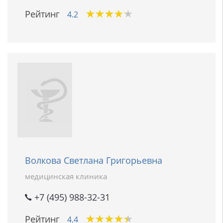
★
★
★
★
★
★
★
★
★
★
Рейтинг
4.2
Волкова Светлана Григорьевна
медицинская клиника
+7 (495) 988-32-31
★
★
★
★
★
★
★
★
★
★
Рейтинг
4.4