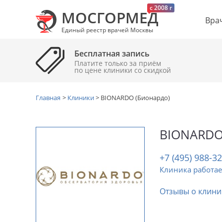
c 2008 г
МОСГОРМЕД
Вра
Единый реестр врачей Москвы
Бесплатная запись
Платите только за приём
по цене клиники cо скидкой
Главная
>
Клиники
>
BIONARDO (Бионардо)
BIONARDO
+7 (495) 988-3
Клиника работае
Отзывы о клини