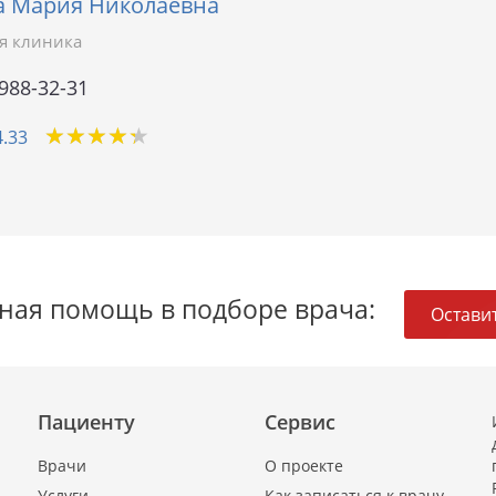
а Мария Николаевна
я клиника
 988-32-31
★
★
★
★
★
★
★
★
★
★
4.33
ная помощь в подборе врача:
Оставит
Пациенту
Сервис
Врачи
О проекте
Услуги
Как записаться к врачу