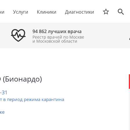
чи
Услуги
Клиники
Диагностики
94 862 лучших врача
Реестр врачей по Москве
и Московской области
 (Бионардо)
2-31
т в период режима карантина
ке