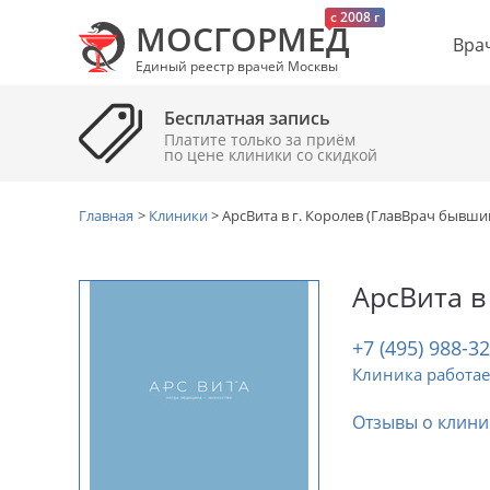
c 2008 г
МОСГОРМЕД
Вра
Единый реестр врачей Москвы
Бесплатная запись
Платите только за приём
по цене клиники cо скидкой
Главная
>
Клиники
>
АрсВита в г. Королев (ГлавВрач бывши
АрсВита в
+7 (495) 988-3
Клиника работае
Отзывы о клини