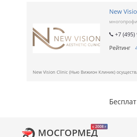
New Visi
многопрофи
+7 (495)
Рейтинг
New Vision Clinic (Нью Вижион Клиник) осущест
Бесплат
c 2008 г
МОСГОРМЕД