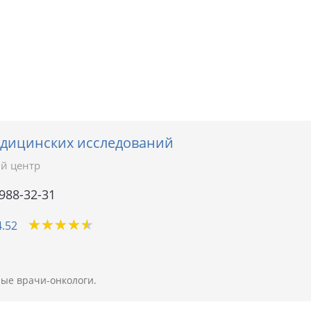
дицинских исследований
й центр
 988-32-31
★
★
★
★
★
★
★
★
★
★
4.52
ые врачи-онкологи.