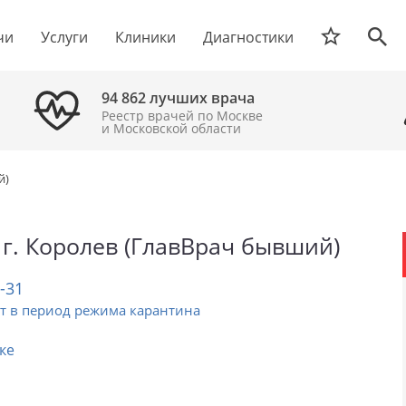
чи
Услуги
Клиники
Диагностики
94 862 лучших врача
Реестр врачей по Москве
и Московской области
й)
 г. Королев (ГлавВрач бывший)
2-31
т в период режима карантина
ке