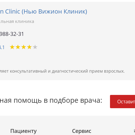
on Clinic (Нью Вижион Клиник)
льная клиника
 988-32-31
★
★
★
★
★
★
★
★
★
★
4.1
вляет консультативный и диагностический прием взрослых.
ная помощь в подборе врача:
Оставит
Пациенту
Сервис